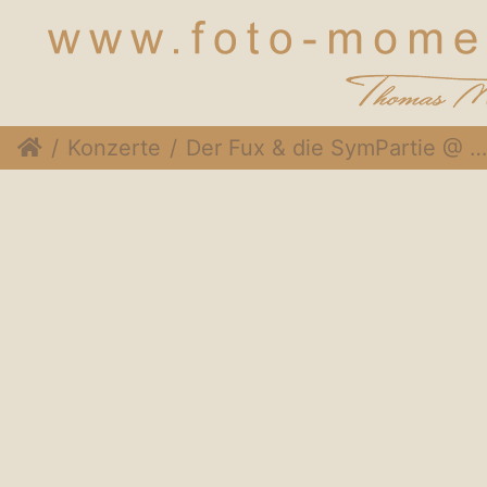
Konzerte
Der Fux & die SymPartie @ Soulveranda, 21. Juni 2015