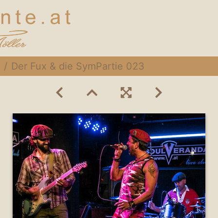
Der Fux & die SymPartie 023