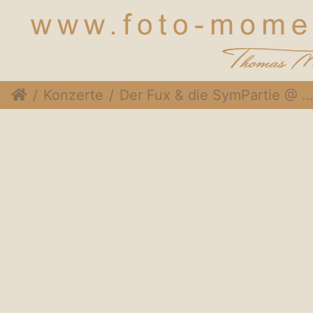
Konzerte
Der Fux & die SymPartie @ Soulveranda, 21. Juni 2015