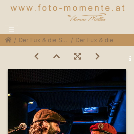
Der Fux & die SymPartie @ Soulveranda, 21. Juni 2015
Der Fux & die SymPartie 049