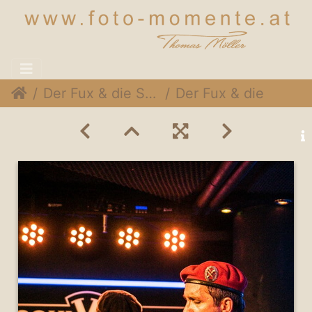
Der Fux & die SymPartie @ Soulveranda, 21. Juni 2015
Der Fux & die SymPartie 055