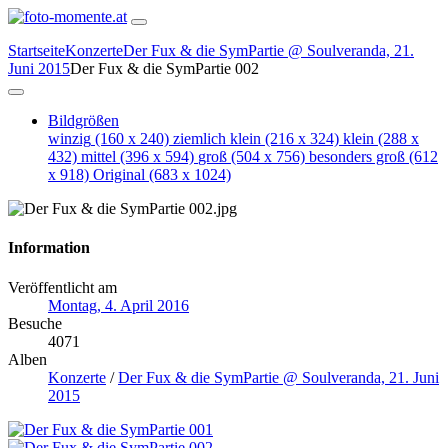
Startseite
Konzerte
Der Fux & die SymPartie @ Soulveranda, 21.
Juni 2015
Der Fux & die SymPartie 002
Bildgrößen
winzig
(160 x 240)
ziemlich klein
(216 x 324)
klein
(288 x
432)
mittel
(396 x 594)
groß
(504 x 756)
besonders groß
(612
x 918)
Original
(683 x 1024)
Information
Veröffentlicht am
Montag, 4. April 2016
Besuche
4071
Alben
Konzerte
/
Der Fux & die SymPartie @ Soulveranda, 21. Juni
2015