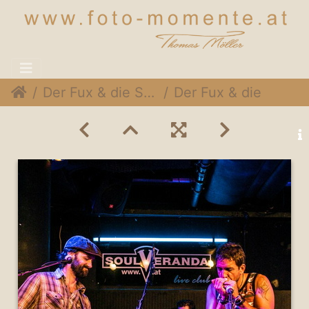
Der Fux & die SymPartie @ Soulveranda, 21. Juni 2015
Der Fux & die SymPartie 003