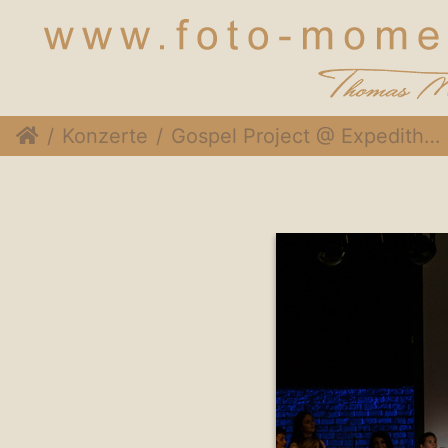
Konzerte
Gospel Project @ Expedithalle, 1. Dezember 2018