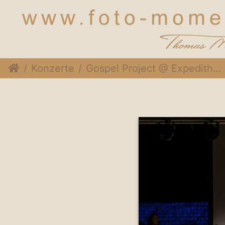
Konzerte
Gospel Project @ Expedithalle, 1. Dezember 2018