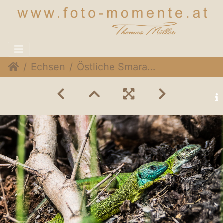
Echsen
Östliche Smaragdeidechse (Lacerta viridis)