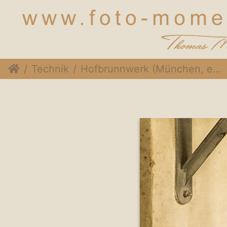
Technik
Hofbrunnwerk (München, engl. Garten)