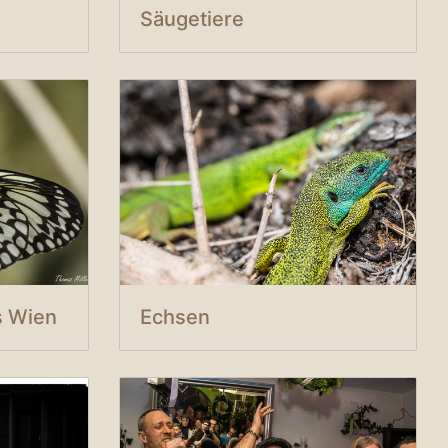
Säugetiere
s Wien
Echsen