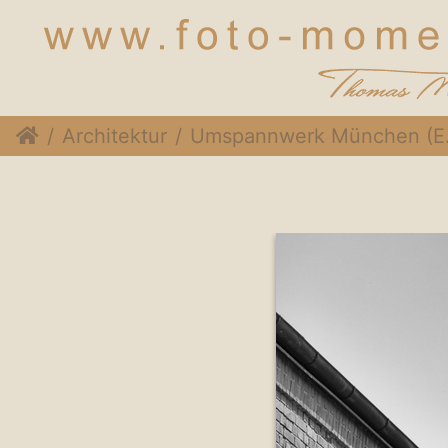
Architektur
Umspannwerk München (Englischer Garten)