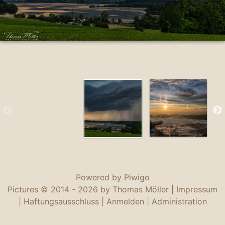
Powered by
Piwigo
Pictures © 2014 -
2026 by Thomas Möller |
Impressum
|
Haftungsausschluss
|
Anmelden
|
Administration