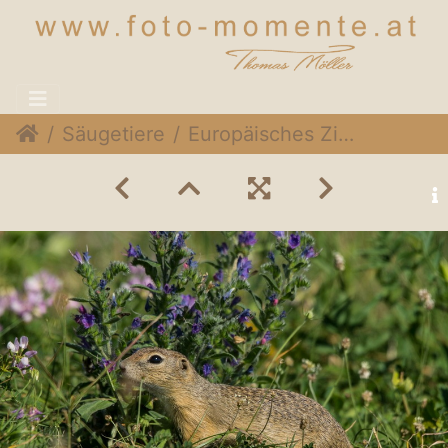
Säugetiere
Europäisches Ziesel (Spermophilus citellus)