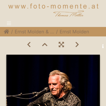
Ernst Molden & Hans Theesink @Stadtsaal Wien, 15. Mai 2015
Ernst Molden & Hans Theesink 006