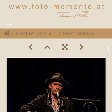
Ernst Molden & Hans Theesink @Stadtsaal Wien, 15. Mai 2015
Ernst Molden & Hans Theesink 066