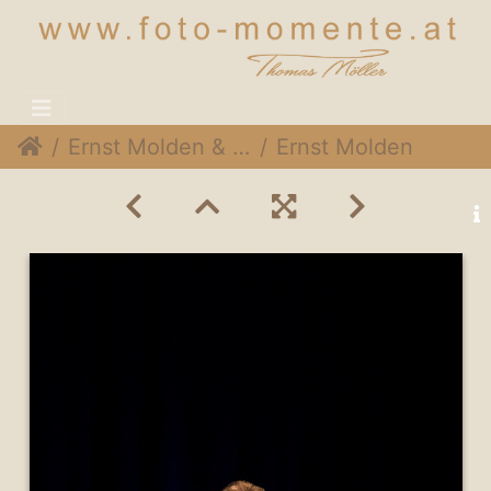
Ernst Molden & Hans Theesink @Stadtsaal Wien, 15. Mai 2015
Ernst Molden & Hans Theesink 052