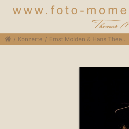
Konzerte
Ernst Molden & Hans Theesink @Stadtsaal Wien, 15. Mai 2015