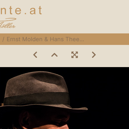
Ernst Molden & Hans Theesink 020