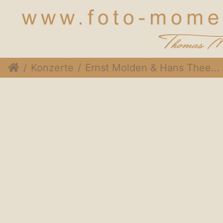
Konzerte
Ernst Molden & Hans Theesink @Stadtsaal Wien, 15. Mai 2015