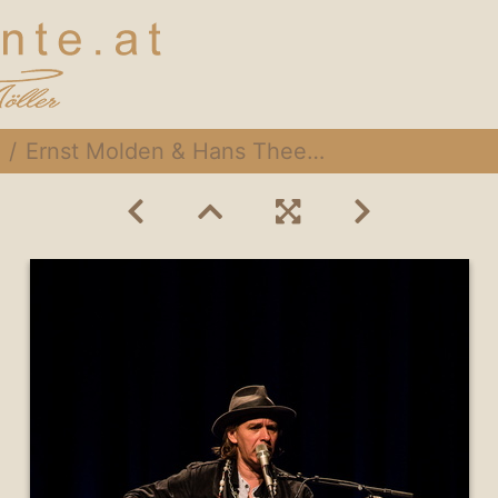
Ernst Molden & Hans Theesink 071