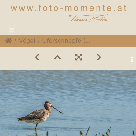
Vögel
Uferschnepfe (Limosa limosa)