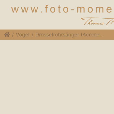
Vögel
Drosselrohrsänger (Acrocephalus arundinaceus)