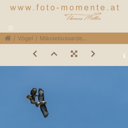
Vögel
Mäusebussarde (Buteo buteo)