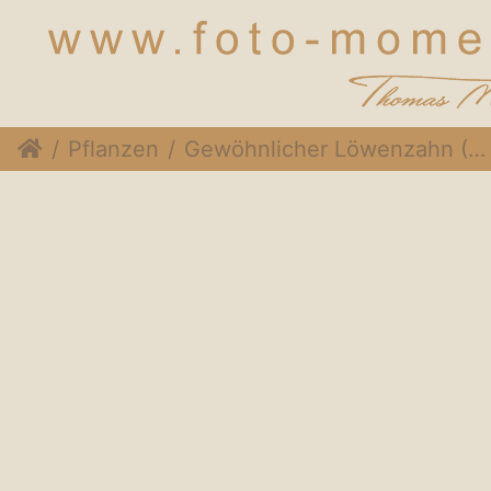
Pflanzen
Gewöhnlicher Löwenzahn (Taraxacum sect. Ruderalia)