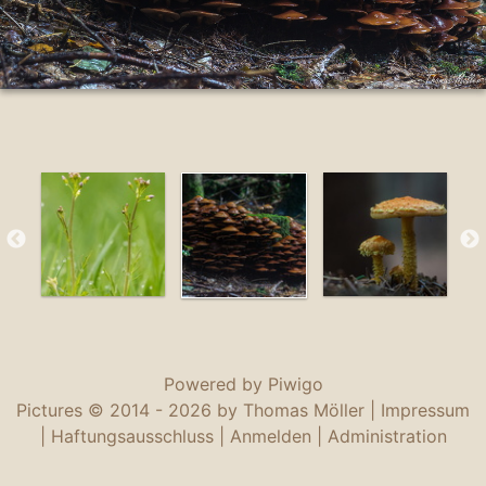
Powered by
Piwigo
Pictures © 2014 -
2026 by Thomas Möller |
Impressum
|
Haftungsausschluss
|
Anmelden
|
Administration