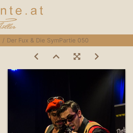
Der Fux & Die SymPartie 050