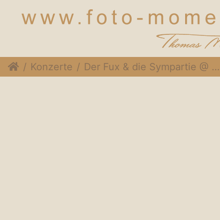
Konzerte
Der Fux & die Sympartie @ Rothneusiedlerhof Wien, 24. November 2014