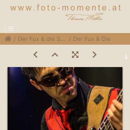
Der Fux & die Sympartie @ Rothneusiedlerhof Wien, 24. November 2014
Der Fux & Die SymPartie 032