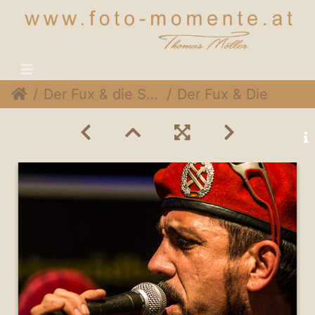
Der Fux & die Sympartie @ Rothneusiedlerhof Wien, 24. November 2014
Der Fux & Die SymPartie 006