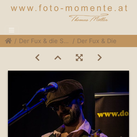
Der Fux & die Sympartie @ Rothneusiedlerhof Wien, 24. November 2014
Der Fux & Die SymPartie 018