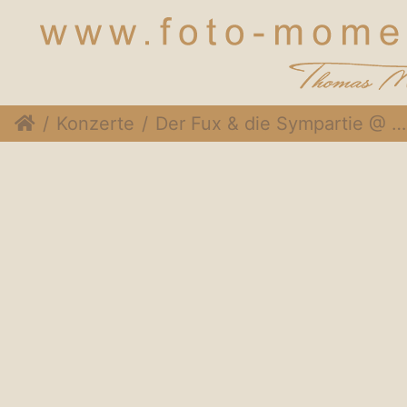
Konzerte
Der Fux & die Sympartie @ Rothneusiedlerhof Wien, 24. November 2014