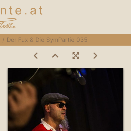
Der Fux & Die SymPartie 035