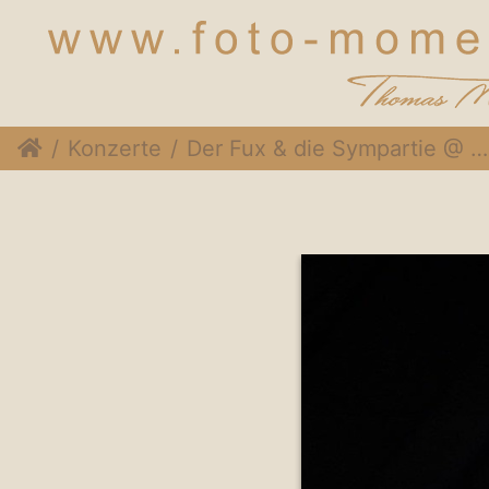
Konzerte
Der Fux & die Sympartie @ Rothneusiedlerhof Wien, 24. November 2014