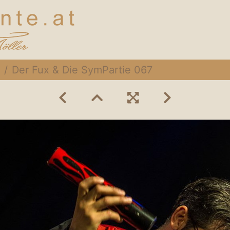
Der Fux & Die SymPartie 067