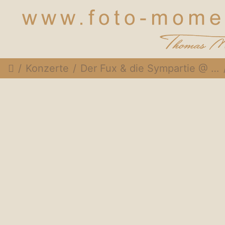
Konzerte
Der Fux & die Sympartie @ Rothneusiedlerhof Wien, 24. November 2014