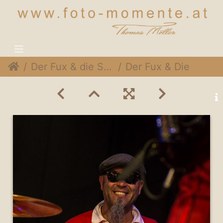
Der Fux & die Sympartie @ Rothneusiedlerhof Wien, 24. November 2014
Der Fux & Die SymPartie 026