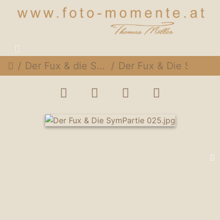
Der Fux & die Sympartie @ Rothneusiedlerhof Wien, 24. November 2014
Der Fux & Die SymPartie 025