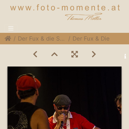
Der Fux & die Sympartie @ Rothneusiedlerhof Wien, 24. November 2014
Der Fux & Die SymPartie 041