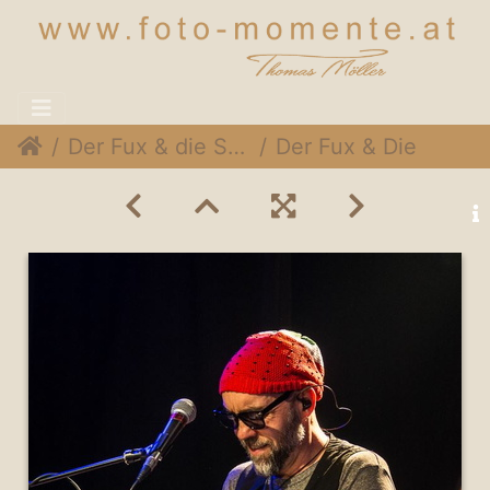
Der Fux & die Sympartie @ Rothneusiedlerhof Wien, 24. November 2014
Der Fux & Die SymPartie 031