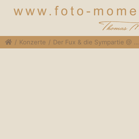
Konzerte
Der Fux & die Sympartie @ Rothneusiedlerhof Wien, 24. November 2014