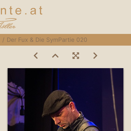
Der Fux & Die SymPartie 020