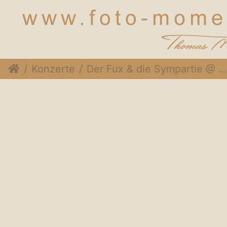
Konzerte
Der Fux & die Sympartie @ Rothneusiedlerhof Wien, 24. November 2014