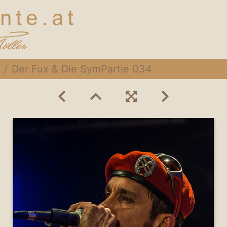
Der Fux & Die SymPartie 034