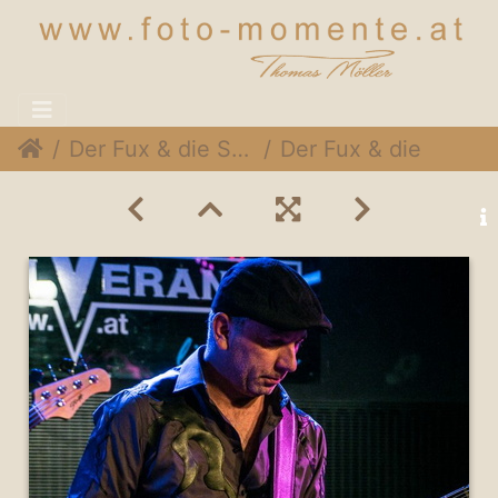
Der Fux & die SymPartie @ Soulveranda, 21. Juni 2015
Der Fux & die SymPartie 016