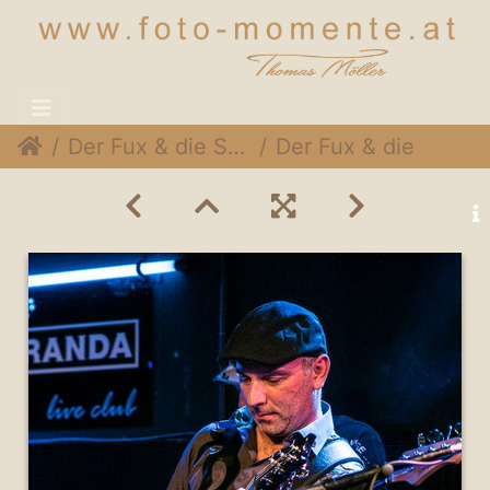
Der Fux & die SymPartie @ Soulveranda, 21. Juni 2015
Der Fux & die SymPartie 034