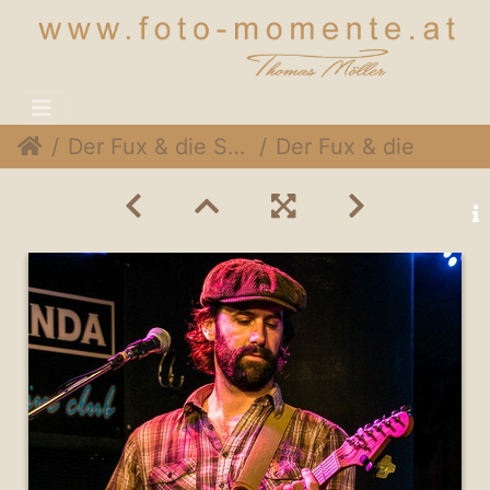
Der Fux & die SymPartie @ Soulveranda, 21. Juni 2015
Der Fux & die SymPartie 020